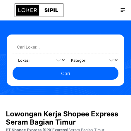
Langsung
Me
ke
isi
Cari
Lowongan Kerja Shopee Express
Seram Bagian Timur
PT Shopee Express (SPX Express)
Seram Bagian Timur