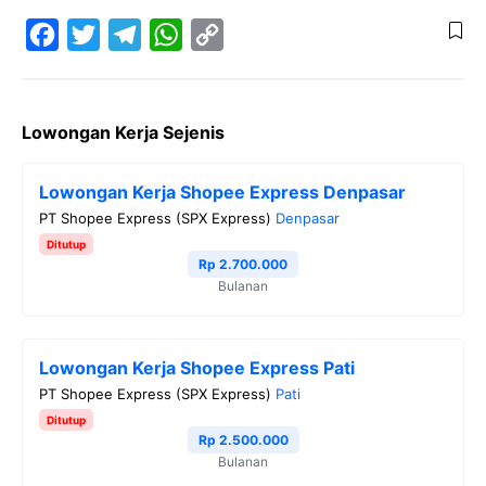
F
T
T
W
C
a
w
e
h
o
Lowongan Kerja Sejenis
c
i
l
a
p
e
t
e
t
y
Lowongan Kerja Shopee Express Denpasar
b
t
g
s
L
PT Shopee Express (SPX Express)
Denpasar
o
e
r
A
i
Ditutup
o
r
a
p
n
Rp 2.700.000
Bulanan
k
m
p
k
Lowongan Kerja Shopee Express Pati
PT Shopee Express (SPX Express)
Pati
Ditutup
Rp 2.500.000
Bulanan