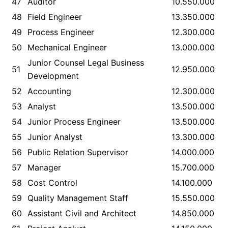
47
Auditor
10.550.000
48
Field Engineer
13.350.000
49
Process Engineer
12.300.000
50
Mechanical Engineer
13.000.000
Junior Counsel Legal Business
51
12.950.000
Development
52
Accounting
12.300.000
53
Analyst
13.500.000
54
Junior Process Engineer
13.500.000
55
Junior Analyst
13.300.000
56
Public Relation Supervisor
14.000.000
57
Manager
15.700.000
58
Cost Control
14.100.000
59
Quality Management Staff
15.550.000
60
Assistant Civil and Architect
14.850.000