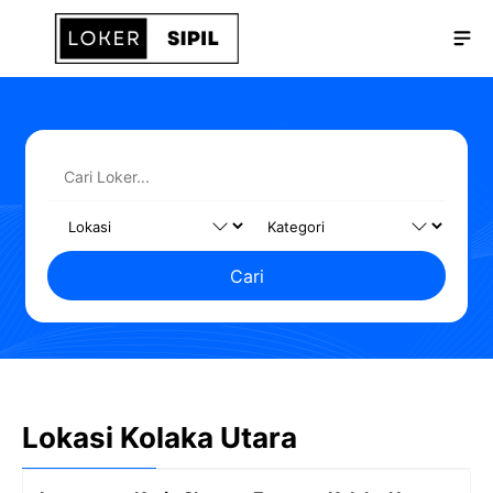
Langsung
Me
ke
isi
Cari
Lokasi Kolaka Utara