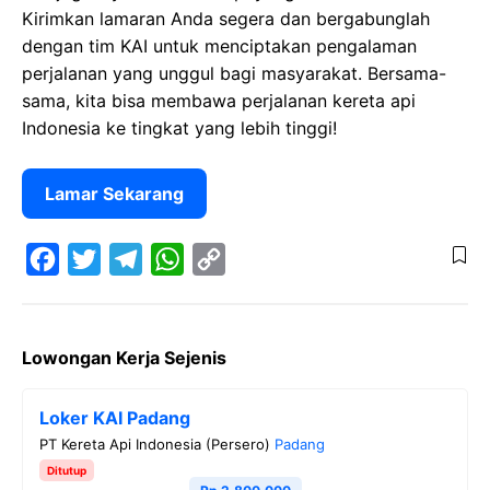
Kirimkan lamaran Anda segera dan bergabunglah
dengan tim KAI untuk menciptakan pengalaman
perjalanan yang unggul bagi masyarakat. Bersama-
sama, kita bisa membawa perjalanan kereta api
Indonesia ke tingkat yang lebih tinggi!
Lamar Sekarang
F
T
T
W
C
a
w
e
h
o
Lowongan Kerja Sejenis
c
i
l
a
p
e
t
e
t
y
Loker KAI Padang
b
t
g
s
L
PT Kereta Api Indonesia (Persero)
Padang
o
e
r
A
i
Ditutup
o
r
a
p
n