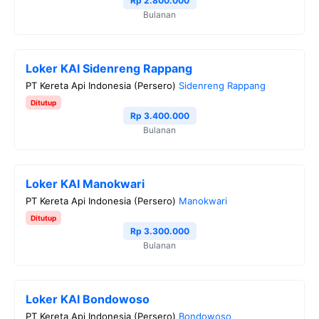
Rp 2.800.000
Bulanan
k
m
p
k
Loker KAI Sidenreng Rappang
PT Kereta Api Indonesia (Persero)
Sidenreng Rappang
Ditutup
Rp 3.400.000
Bulanan
Loker KAI Manokwari
PT Kereta Api Indonesia (Persero)
Manokwari
Ditutup
Rp 3.300.000
Bulanan
Loker KAI Bondowoso
PT Kereta Api Indonesia (Persero)
Bondowoso