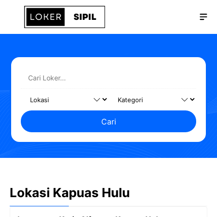
Langsung
Me
ke
isi
Cari
Lokasi Kapuas Hulu