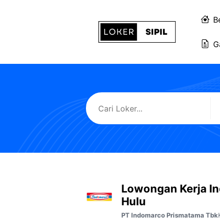
Langsung
ke
B
isi
G
Lowongan Kerja I
Hulu
PT Indomarco Prismatama Tbk