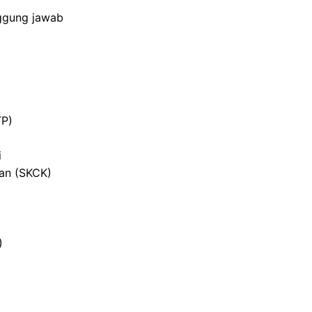
nggung jawab
TP)
i
ian (SKCK)
)