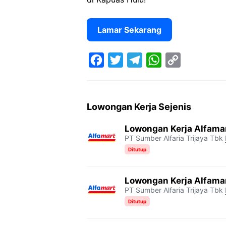
Lamar Sekarang
F
T
T
W
C
a
w
e
h
o
c
i
l
a
p
Lowongan Kerja Sejenis
e
t
e
t
y
Lowongan Kerja Alfama
b
t
g
s
L
PT Sumber Alfaria Trijaya Tbk
o
e
r
A
i
Ditutup
o
r
a
p
n
Lowongan Kerja Alfama
k
m
p
k
PT Sumber Alfaria Trijaya Tbk
Ditutup