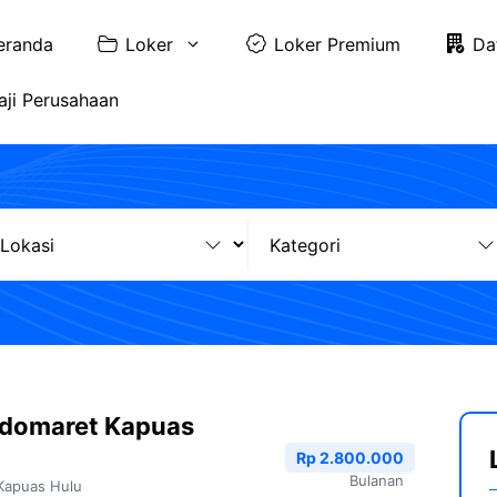
eranda
Loker
Loker Premium
Da
aji Perusahaan
ndomaret Kapuas
Rp 2.800.000
Bulanan
Kapuas Hulu