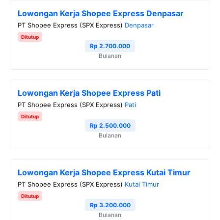
e
t
e
t
y
Lowongan Kerja Shopee Express Denpasar
b
t
g
s
L
PT Shopee Express (SPX Express)
Denpasar
o
e
r
A
i
Ditutup
o
r
a
p
n
Rp 2.700.000
Bulanan
k
m
p
k
Lowongan Kerja Shopee Express Pati
PT Shopee Express (SPX Express)
Pati
Ditutup
Rp 2.500.000
Bulanan
Lowongan Kerja Shopee Express Kutai Timur
PT Shopee Express (SPX Express)
Kutai Timur
Ditutup
Rp 3.200.000
Bulanan