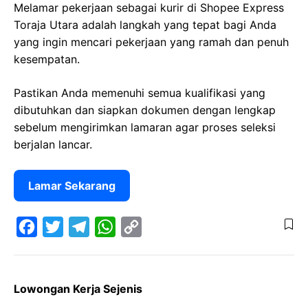
Melamar pekerjaan sebagai kurir di Shopee Express
Toraja Utara adalah langkah yang tepat bagi Anda
yang ingin mencari pekerjaan yang ramah dan penuh
kesempatan.
Pastikan Anda memenuhi semua kualifikasi yang
dibutuhkan dan siapkan dokumen dengan lengkap
sebelum mengirimkan lamaran agar proses seleksi
berjalan lancar.
Lamar Sekarang
F
T
T
W
C
a
w
e
h
o
Lowongan Kerja Sejenis
c
i
l
a
p