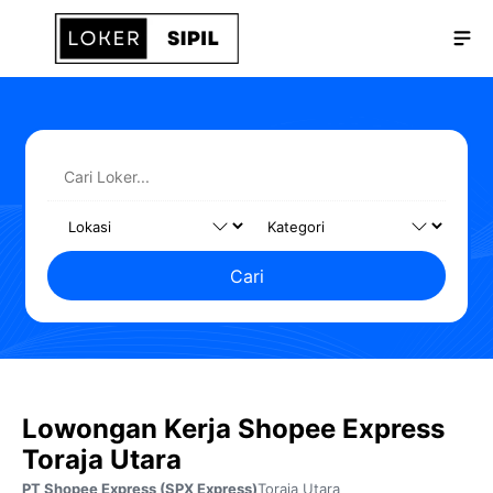
Langsung
Me
ke
isi
Cari
Lowongan Kerja Shopee Express
Toraja Utara
PT Shopee Express (SPX Express)
Toraja Utara