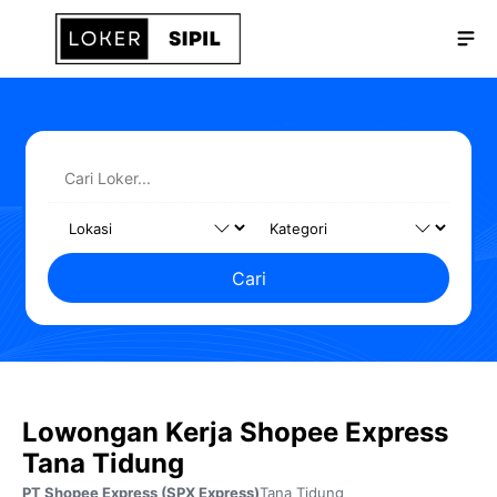
Langsung
Me
ke
isi
Cari
Lowongan Kerja Shopee Express
Tana Tidung
PT Shopee Express (SPX Express)
Tana Tidung