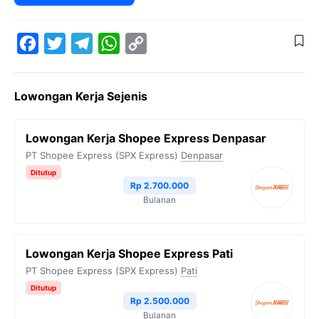
F
T
T
W
C
a
w
e
h
o
Lowongan Kerja Sejenis
c
i
l
a
p
e
t
e
t
y
Lowongan Kerja Shopee Express Denpasar
b
t
g
s
L
PT Shopee Express (SPX Express)
Denpasar
o
e
r
A
i
Ditutup
Rp 2.700.000
o
r
a
p
n
Bulanan
k
m
p
k
Lowongan Kerja Shopee Express Pati
PT Shopee Express (SPX Express)
Pati
Ditutup
Rp 2.500.000
Bulanan