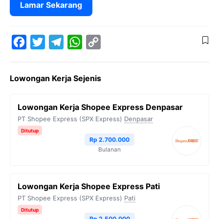
Lamar Sekarang
F
T
T
W
C
a
w
e
h
o
Lowongan Kerja Sejenis
c
i
l
a
p
e
t
e
t
y
Lowongan Kerja Shopee Express Denpasar
b
t
g
s
L
PT Shopee Express (SPX Express)
Denpasar
o
e
r
A
i
Ditutup
Rp 2.700.000
o
r
a
p
n
Bulanan
k
m
p
k
Lowongan Kerja Shopee Express Pati
PT Shopee Express (SPX Express)
Pati
Ditutup
Rp 2.500.000