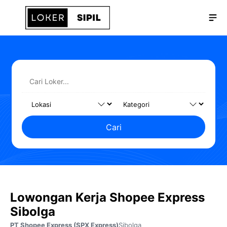
Langsung
Me
ke
isi
Cari
Lowongan Kerja Shopee Express
Sibolga
PT Shopee Express (SPX Express)
Sibolga