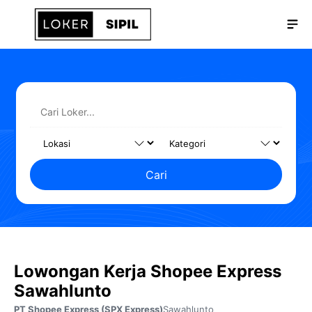
Langsung
Me
ke
isi
Cari
Lowongan Kerja Shopee Express
Sawahlunto
PT Shopee Express (SPX Express)
Sawahlunto