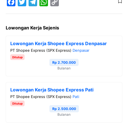
F
T
T
W
C
a
w
e
h
o
Lowongan Kerja Sejenis
c
i
l
a
p
e
t
e
t
y
Lowongan Kerja Shopee Express Denpasar
b
t
g
s
L
PT Shopee Express (SPX Express)
Denpasar
o
e
r
A
i
Ditutup
o
r
a
p
n
Rp 2.700.000
Bulanan
k
m
p
k
Lowongan Kerja Shopee Express Pati
PT Shopee Express (SPX Express)
Pati
Ditutup
Rp 2.500.000
Bulanan