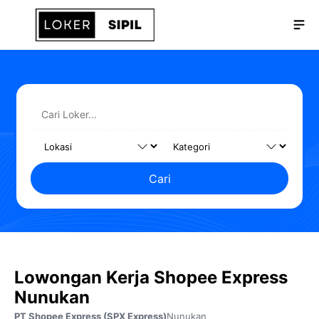
Langsung
Me
ke
isi
Cari
Lowongan Kerja Shopee Express
Nunukan
PT Shopee Express (SPX Express)
Nunukan