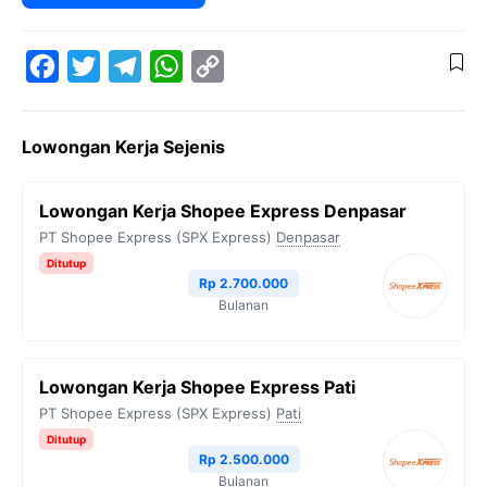
F
T
T
W
C
a
w
e
h
o
Lowongan Kerja Sejenis
c
i
l
a
p
e
t
e
t
y
Lowongan Kerja Shopee Express Denpasar
b
t
g
s
L
PT Shopee Express (SPX Express)
Denpasar
o
e
r
A
i
Ditutup
Rp 2.700.000
o
r
a
p
n
Bulanan
k
m
p
k
Lowongan Kerja Shopee Express Pati
PT Shopee Express (SPX Express)
Pati
Ditutup
Rp 2.500.000
Bulanan