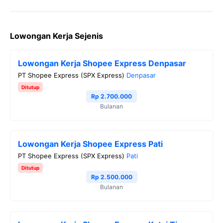
F
T
T
W
C
a
w
e
h
o
Lowongan Kerja Sejenis
c
i
l
a
p
e
t
e
t
y
Lowongan Kerja Shopee Express Denpasar
b
t
g
s
L
PT Shopee Express (SPX Express)
Denpasar
o
e
r
A
i
Ditutup
o
r
a
p
n
Rp 2.700.000
Bulanan
k
m
p
k
Lowongan Kerja Shopee Express Pati
PT Shopee Express (SPX Express)
Pati
Ditutup
Rp 2.500.000
Bulanan