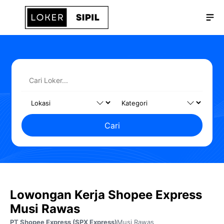
Langsung
Me
ke
isi
Cari
Lowongan Kerja Shopee Express
Musi Rawas
PT Shopee Express (SPX Express)
Musi Rawas