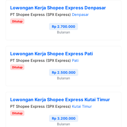
e
t
e
t
y
Lowongan Kerja Shopee Express Denpasar
b
t
g
s
L
PT Shopee Express (SPX Express)
Denpasar
o
e
r
A
i
Ditutup
o
r
a
p
n
Rp 2.700.000
Bulanan
k
m
p
k
Lowongan Kerja Shopee Express Pati
PT Shopee Express (SPX Express)
Pati
Ditutup
Rp 2.500.000
Bulanan
Lowongan Kerja Shopee Express Kutai Timur
PT Shopee Express (SPX Express)
Kutai Timur
Ditutup
Rp 3.200.000
Bulanan