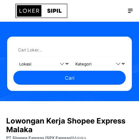
Langsung
Me
ke
isi
Cari
Lowongan Kerja Shopee Express
Malaka
PT Shopee Express (SPX Express)
Malaka