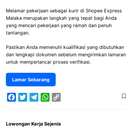
Melamar pekerjaan sebagai kurir di Shopee Express
Malaka merupakan langkah yang tepat bagi Anda
yang mencari pekerjaan yang ramah dan penuh
tantangan.
Pastikan Anda memenuhi kualifikasi yang dibutuhkan
dan lengkapi dokumen sebelum mengirimkan lamaran
untuk memperlancar proses verifikasi.
Lamar Sekarang
F
T
T
W
C
a
w
e
h
o
Lowongan Kerja Sejenis
c
i
l
a
p