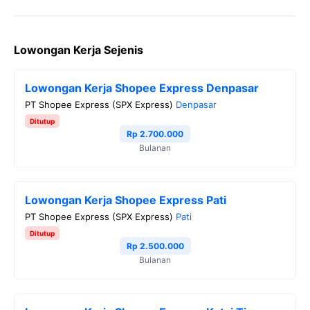
F
T
T
W
C
a
w
e
h
o
Lowongan Kerja Sejenis
c
i
l
a
p
e
t
e
t
y
Lowongan Kerja Shopee Express Denpasar
b
t
g
s
L
PT Shopee Express (SPX Express)
Denpasar
o
e
r
A
i
Ditutup
o
r
a
p
n
Rp 2.700.000
Bulanan
k
m
p
k
Lowongan Kerja Shopee Express Pati
PT Shopee Express (SPX Express)
Pati
Ditutup
Rp 2.500.000
Bulanan