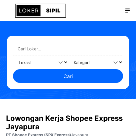
Langsung
Me
ke
isi
Cari
Lowongan Kerja Shopee Express
Jayapura
PT Shopee Express (SPX Express)
Jayapura