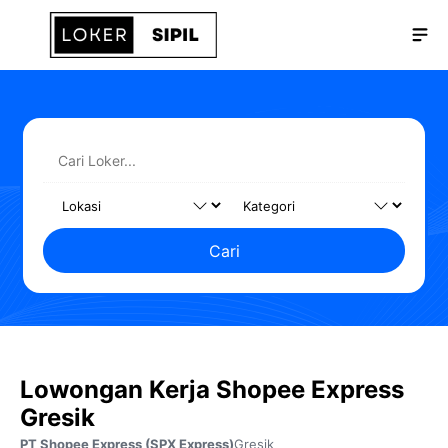
Langsung
Me
ke
isi
Cari
Lowongan Kerja Shopee Express
Gresik
PT Shopee Express (SPX Express)
Gresik