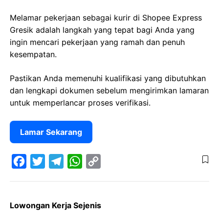
Melamar pekerjaan sebagai kurir di Shopee Express
Gresik adalah langkah yang tepat bagi Anda yang
ingin mencari pekerjaan yang ramah dan penuh
kesempatan.
Pastikan Anda memenuhi kualifikasi yang dibutuhkan
dan lengkapi dokumen sebelum mengirimkan lamaran
untuk memperlancar proses verifikasi.
Lamar Sekarang
F
T
T
W
C
a
w
e
h
o
Lowongan Kerja Sejenis
c
i
l
a
p