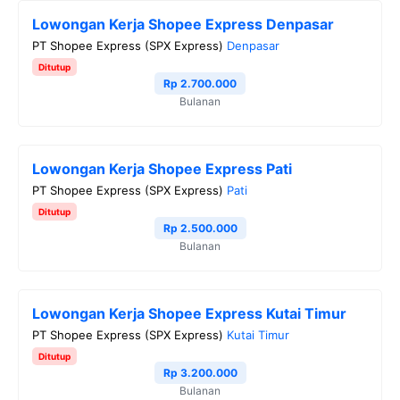
e
t
e
t
y
Lowongan Kerja Shopee Express Denpasar
b
t
g
s
L
PT Shopee Express (SPX Express)
Denpasar
o
e
r
A
i
Ditutup
o
r
a
p
n
Rp 2.700.000
Bulanan
k
m
p
k
Lowongan Kerja Shopee Express Pati
PT Shopee Express (SPX Express)
Pati
Ditutup
Rp 2.500.000
Bulanan
Lowongan Kerja Shopee Express Kutai Timur
PT Shopee Express (SPX Express)
Kutai Timur
Ditutup
Rp 3.200.000
Bulanan