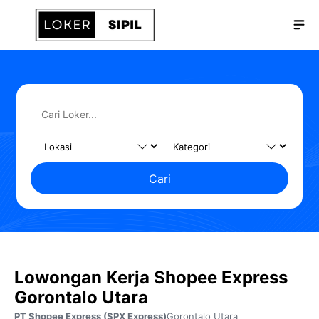
Langsung
Me
ke
isi
Cari
Lowongan Kerja Shopee Express
Gorontalo Utara
PT Shopee Express (SPX Express)
Gorontalo Utara