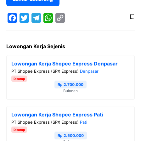
F
T
T
W
C
a
w
e
h
o
Lowongan Kerja Sejenis
c
i
l
a
p
e
t
e
t
y
Lowongan Kerja Shopee Express Denpasar
b
t
g
s
L
PT Shopee Express (SPX Express)
Denpasar
o
e
r
A
i
Ditutup
o
r
a
p
n
Rp 2.700.000
Bulanan
k
m
p
k
Lowongan Kerja Shopee Express Pati
PT Shopee Express (SPX Express)
Pati
Ditutup
Rp 2.500.000