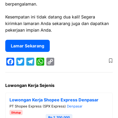
berpengalaman.
Kesempatan ini tidak datang dua kali! Segera
kirimkan lamaran Anda sekarang juga dan dapatkan
pekerjaan impian Anda.
Lamar Sekarang
F
T
T
W
C
a
w
e
h
o
Lowongan Kerja Sejenis
c
i
l
a
p
e
t
e
t
y
Lowongan Kerja Shopee Express Denpasar
b
t
g
s
L
PT Shopee Express (SPX Express)
Denpasar
o
e
r
A
i
Ditutup
o
r
a
p
n
Rp 2.700.000