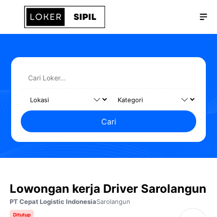
Langsung
Me
ke
isi
Cari
Lowongan kerja Driver Sarolangun
PT Cepat Logistic Indonesia
Sarolangun
Ditutup