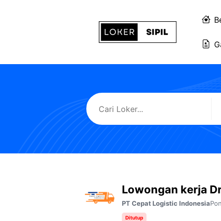
Langsung
ke
B
isi
G
Lowongan kerja Dr
Pon
PT Cepat Logistic Indonesia
Ditutup