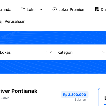
eranda
Loker
Loker Premium
Da
aji Perusahaan
iver Pontianak
Rp 2.800.000
tianak
Bulanan