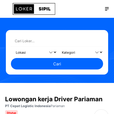
Langsung
Me
ke
isi
Cari
Lowongan kerja Driver Pariaman
PT Cepat Logistic Indonesia
Pariaman
Ditutup