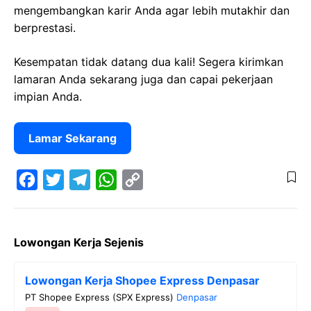
mengembangkan karir Anda agar lebih mutakhir dan
berprestasi.
Kesempatan tidak datang dua kali! Segera kirimkan
lamaran Anda sekarang juga dan capai pekerjaan
impian Anda.
Lamar Sekarang
F
T
T
W
C
a
w
e
h
o
Lowongan Kerja Sejenis
c
i
l
a
p
e
t
e
t
y
Lowongan Kerja Shopee Express Denpasar
b
t
g
s
L
PT Shopee Express (SPX Express)
Denpasar
o
e
r
A
i