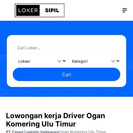
Langsung
Me
ke
isi
Cari
Lowongan kerja Driver Ogan
Komering Ulu Timur
PT Cepat Logistic Indonesia
Ogan Komering Ulu Timur