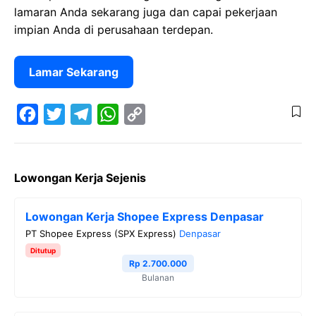
lamaran Anda sekarang juga dan capai pekerjaan
impian Anda di perusahaan terdepan.
Lamar Sekarang
F
T
T
W
C
a
w
e
h
o
Lowongan Kerja Sejenis
c
i
l
a
p
e
t
e
t
y
Lowongan Kerja Shopee Express Denpasar
b
t
g
s
L
PT Shopee Express (SPX Express)
Denpasar
o
e
r
A
i
Ditutup
o
r
a
p
n
Rp 2.700.000
Bulanan
k
m
p
k