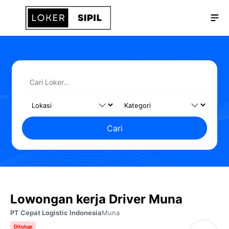
Langsung
Me
ke
isi
Cari
Lowongan kerja Driver Muna
PT Cepat Logistic Indonesia
Muna
Ditutup