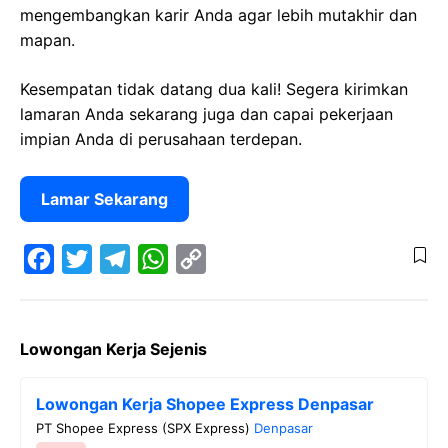
mengembangkan karir Anda agar lebih mutakhir dan
mapan.
Kesempatan tidak datang dua kali! Segera kirimkan
lamaran Anda sekarang juga dan capai pekerjaan
impian Anda di perusahaan terdepan.
Lamar Sekarang
F
T
T
W
C
a
w
e
h
o
Lowongan Kerja Sejenis
c
i
l
a
p
e
t
e
t
y
Lowongan Kerja Shopee Express Denpasar
b
t
g
s
L
PT Shopee Express (SPX Express)
Denpasar
o
e
r
A
i