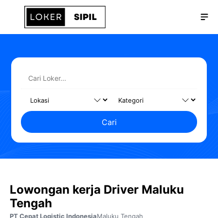
Langsung
Me
ke
isi
Cari
Lowongan kerja Driver Maluku
Tengah
PT Cepat Logistic Indonesia
Maluku Tengah