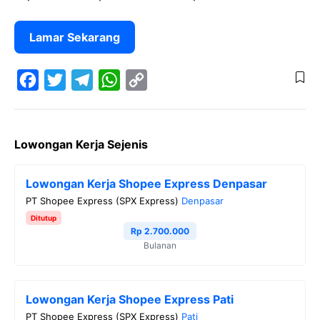
Lamar Sekarang
F
T
T
W
C
a
w
e
h
o
Lowongan Kerja Sejenis
c
i
l
a
p
e
t
e
t
y
Lowongan Kerja Shopee Express Denpasar
b
t
g
s
L
PT Shopee Express (SPX Express)
Denpasar
o
e
r
A
i
Ditutup
o
r
a
p
n
Rp 2.700.000
Bulanan
k
m
p
k
Lowongan Kerja Shopee Express Pati
PT Shopee Express (SPX Express)
Pati