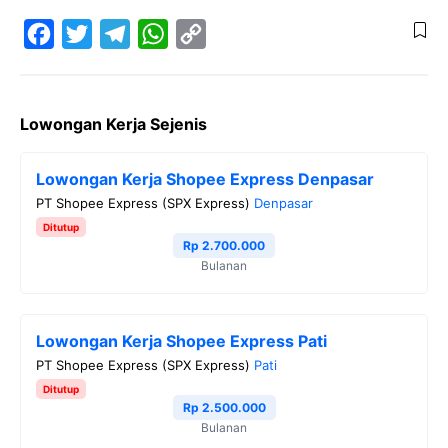
F
T
T
W
C
a
w
e
h
o
Lowongan Kerja Sejenis
c
i
l
a
p
e
t
e
t
y
Lowongan Kerja Shopee Express Denpasar
b
t
g
s
L
PT Shopee Express (SPX Express)
Denpasar
o
e
r
A
i
Ditutup
o
r
a
p
n
Rp 2.700.000
Bulanan
k
m
p
k
Lowongan Kerja Shopee Express Pati
PT Shopee Express (SPX Express)
Pati
Ditutup
Rp 2.500.000
Bulanan