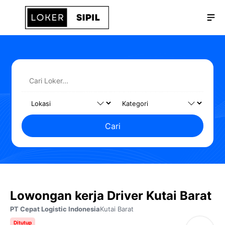
Langsung
Me
ke
isi
Cari
Lowongan kerja Driver Kutai Barat
PT Cepat Logistic Indonesia
Kutai Barat
Ditutup