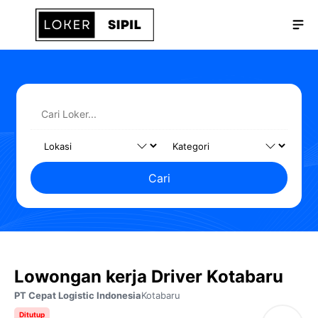
Langsung
Me
ke
isi
Cari
Lowongan kerja Driver Kotabaru
PT Cepat Logistic Indonesia
Kotabaru
Ditutup