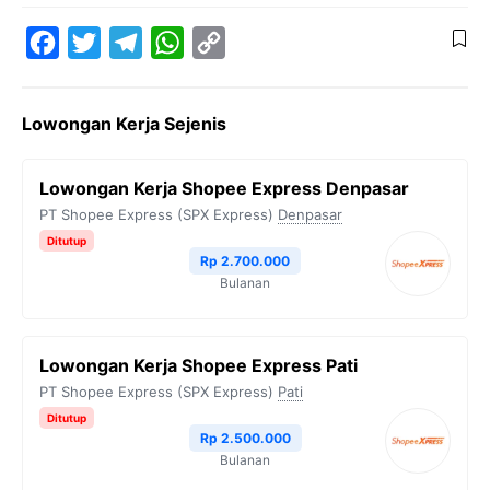
F
T
T
W
C
a
w
e
h
o
Lowongan Kerja Sejenis
c
i
l
a
p
e
t
e
t
y
Lowongan Kerja Shopee Express Denpasar
b
t
g
s
L
PT Shopee Express (SPX Express)
Denpasar
o
e
r
A
i
Ditutup
Rp 2.700.000
o
r
a
p
n
Bulanan
k
m
p
k
Lowongan Kerja Shopee Express Pati
PT Shopee Express (SPX Express)
Pati
Ditutup
Rp 2.500.000
Bulanan