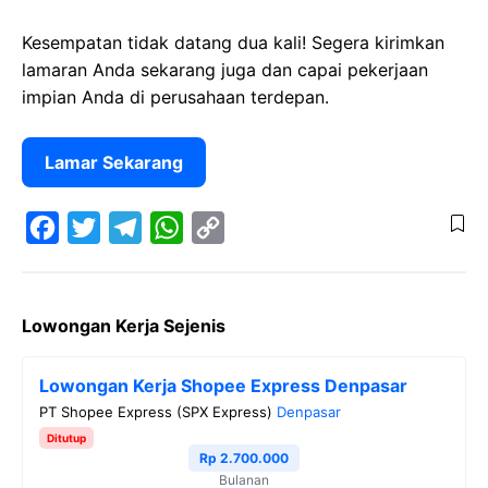
Kesempatan tidak datang dua kali! Segera kirimkan
lamaran Anda sekarang juga dan capai pekerjaan
impian Anda di perusahaan terdepan.
Lamar Sekarang
F
T
T
W
C
a
w
e
h
o
Lowongan Kerja Sejenis
c
i
l
a
p
e
t
e
t
y
Lowongan Kerja Shopee Express Denpasar
b
t
g
s
L
PT Shopee Express (SPX Express)
Denpasar
o
e
r
A
i
Ditutup
o
r
a
p
n
Rp 2.700.000
Bulanan