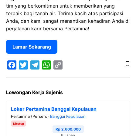
tim yang berkomitmen untuk memberikan yang
terbaik bagi tanah air. Terima kasih atas partisipasi
Anda, dan kami sangat menantikan kehadiran Anda di
perjalanan karir bersama Pertamina!
Lamar Sekarang
F
T
T
W
C
a
w
e
h
o
Lowongan Kerja Sejenis
c
i
l
a
p
e
t
e
t
y
Loker Pertamina Banggai Kepulauan
b
t
g
s
L
Pertamina (Persero)
Banggai Kepulauan
o
e
r
A
i
Ditutup
o
r
a
p
n
Rp 2.600.000
Bulanan