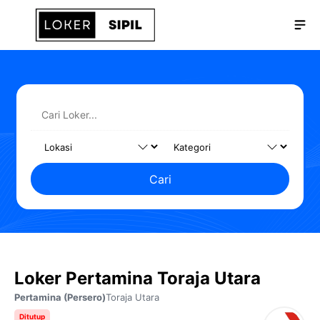
Langsung
Me
ke
isi
Cari
Loker Pertamina Toraja Utara
Pertamina (Persero)
Toraja Utara
Ditutup