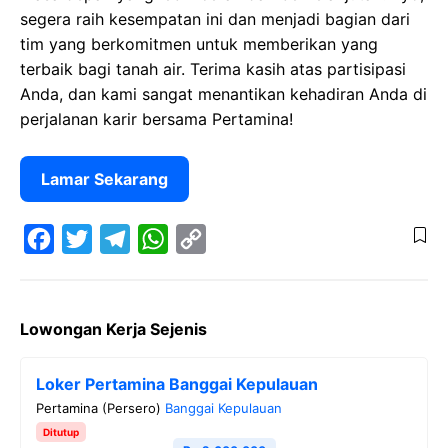
segera raih kesempatan ini dan menjadi bagian dari
tim yang berkomitmen untuk memberikan yang
terbaik bagi tanah air. Terima kasih atas partisipasi
Anda, dan kami sangat menantikan kehadiran Anda di
perjalanan karir bersama Pertamina!
Lamar Sekarang
F
T
T
W
C
a
w
e
h
o
Lowongan Kerja Sejenis
c
i
l
a
p
e
t
e
t
y
Loker Pertamina Banggai Kepulauan
b
t
g
s
L
Pertamina (Persero)
Banggai Kepulauan
o
e
r
A
i
Ditutup