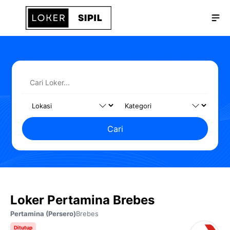
Langsung
Me
ke
isi
Cari
Loker Pertamina Brebes
Pertamina (Persero)
Brebes
Ditutup