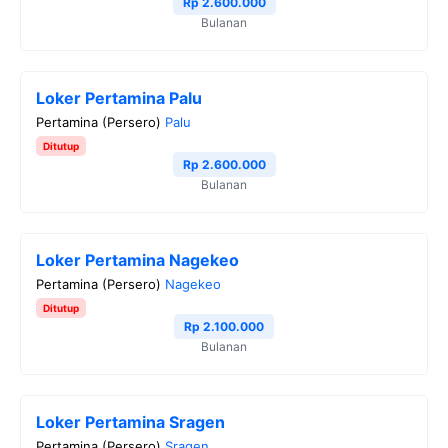
o
r
a
p
n
Rp 2.600.000
Bulanan
k
m
p
k
Loker Pertamina Palu
Pertamina (Persero)
Palu
Ditutup
Rp 2.600.000
Bulanan
Loker Pertamina Nagekeo
Pertamina (Persero)
Nagekeo
Ditutup
Rp 2.100.000
Bulanan
Loker Pertamina Sragen
Pertamina (Persero)
Sragen