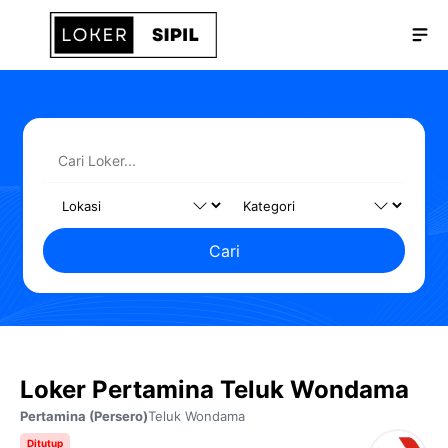
Langsung
Me
ke
isi
Cari
Loker Pertamina Teluk Wondama
Pertamina (Persero)
Teluk Wondama
Ditutup