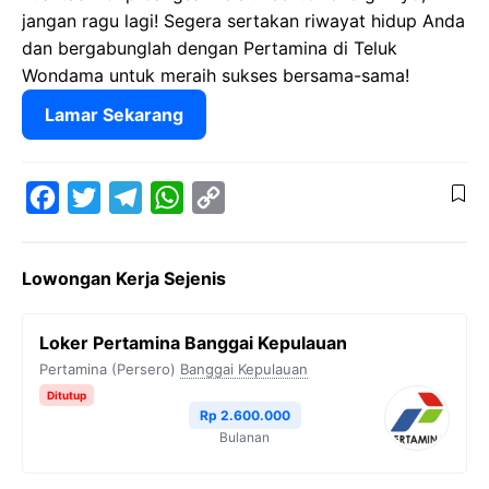
jangan ragu lagi! Segera sertakan riwayat hidup Anda
dan bergabunglah dengan Pertamina di Teluk
Wondama untuk meraih sukses bersama-sama!
Lamar Sekarang
F
T
T
W
C
a
w
e
h
o
Lowongan Kerja Sejenis
c
i
l
a
p
e
t
e
t
y
Loker Pertamina Banggai Kepulauan
b
t
g
s
L
Pertamina (Persero)
Banggai Kepulauan
o
e
r
A
i
Ditutup
Rp 2.600.000
o
r
a
p
n
Bulanan
k
m
p
k