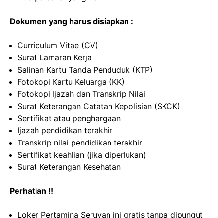
Dokumen yang harus disiapkan :
Curriculum Vitae (CV)
Surat Lamaran Kerja
Salinan Kartu Tanda Penduduk (KTP)
Fotokopi Kartu Keluarga (KK)
Fotokopi Ijazah dan Transkrip Nilai
Surat Keterangan Catatan Kepolisian (SKCK)
Sertifikat atau penghargaan
Ijazah pendidikan terakhir
Transkrip nilai pendidikan terakhir
Sertifikat keahlian (jika diperlukan)
Surat Keterangan Kesehatan
Perhatian !!
Loker Pertamina Seruyan ini gratis tanpa dipungut