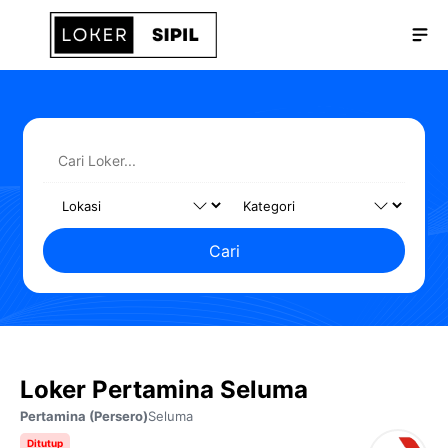
Langsung
Me
ke
isi
Cari
Loker Pertamina Seluma
Pertamina (Persero)
Seluma
Ditutup