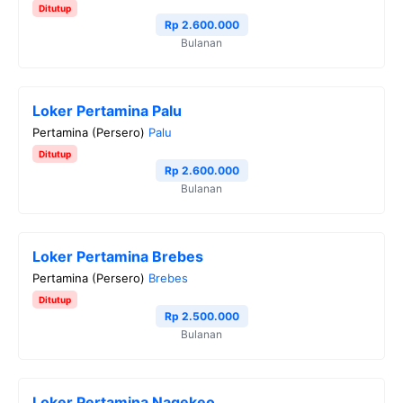
Ditutup
o
r
a
p
n
Rp 2.600.000
Bulanan
k
m
p
k
Loker Pertamina Palu
Pertamina (Persero)
Palu
Ditutup
Rp 2.600.000
Bulanan
Loker Pertamina Brebes
Pertamina (Persero)
Brebes
Ditutup
Rp 2.500.000
Bulanan
Loker Pertamina Nagekeo