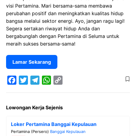
visi Pertamina. Mari bersama-sama membawa
perubahan positif dan meningkatkan kualitas hidup
bangsa melalui sektor energi. Ayo, jangan ragu lagi!
Segera sertakan riwayat hidup Anda dan
bergabunglah dengan Pertamina di Seluma untuk
meraih sukses bersama-sama!
Lamar Sekarang
F
T
T
W
C
a
w
e
h
o
Lowongan Kerja Sejenis
c
i
l
a
p
e
t
e
t
y
Loker Pertamina Banggai Kepulauan
b
t
g
s
L
Pertamina (Persero)
Banggai Kepulauan
o
e
r
A
i