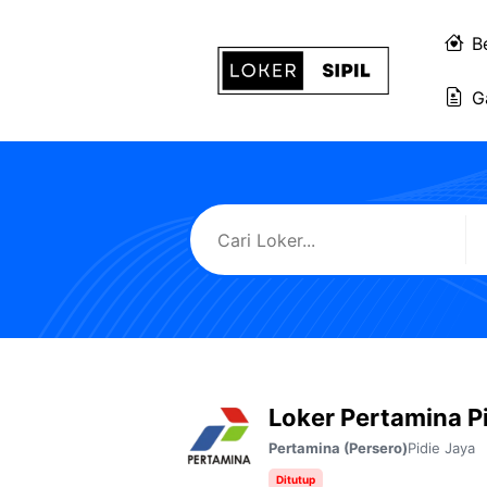
Langsung
ke
B
isi
G
Loker Pertamina P
Pidie Jaya
Pertamina (Persero)
Ditutup