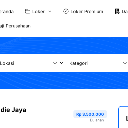
eranda
Loker
Loker Premium
Da
aji Perusahaan
idie Jaya
Rp 3.500.000
Bulanan