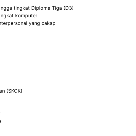
ingga tingkat Diploma Tiga (D3)
angkat komputer
nterpersonal yang cakap
i
ian (SKCK)
r
)