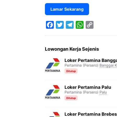
Lamar Sekarang
F
T
T
W
C
a
w
e
h
o
c
i
l
a
p
Lowongan Kerja Sejenis
e
t
e
t
y
Loker Pertamina Bangg
b
t
g
s
L
Pertamina (Persero)
Banggai K
o
e
r
A
i
Ditutup
o
r
a
p
n
Loker Pertamina Palu
k
m
p
k
Pertamina (Persero)
Palu
Ditutup
Loker Pertamina Brebes