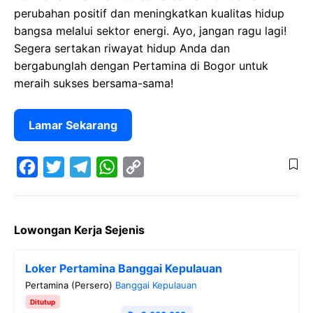
perubahan positif dan meningkatkan kualitas hidup
bangsa melalui sektor energi. Ayo, jangan ragu lagi!
Segera sertakan riwayat hidup Anda dan
bergabunglah dengan Pertamina di Bogor untuk
meraih sukses bersama-sama!
Lamar Sekarang
F
T
T
W
C
a
w
e
h
o
Lowongan Kerja Sejenis
c
i
l
a
p
e
t
e
t
y
Loker Pertamina Banggai Kepulauan
b
t
g
s
L
Pertamina (Persero)
Banggai Kepulauan
o
e
r
A
i
Ditutup