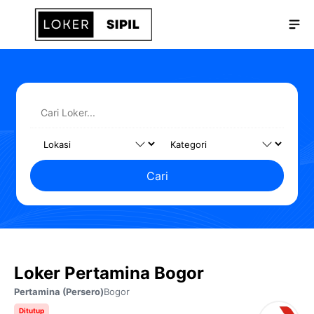
Langsung
Me
ke
isi
Cari
Loker Pertamina Bogor
Pertamina (Persero)
Bogor
Ditutup