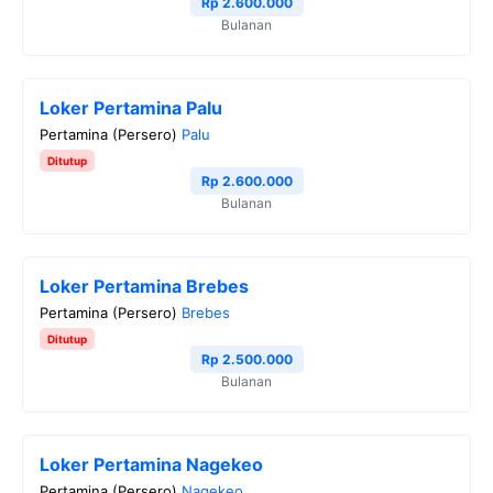
o
r
a
p
n
Rp 2.600.000
Bulanan
k
m
p
k
Loker Pertamina Palu
Pertamina (Persero)
Palu
Ditutup
Rp 2.600.000
Bulanan
Loker Pertamina Brebes
Pertamina (Persero)
Brebes
Ditutup
Rp 2.500.000
Bulanan
Loker Pertamina Nagekeo
Pertamina (Persero)
Nagekeo