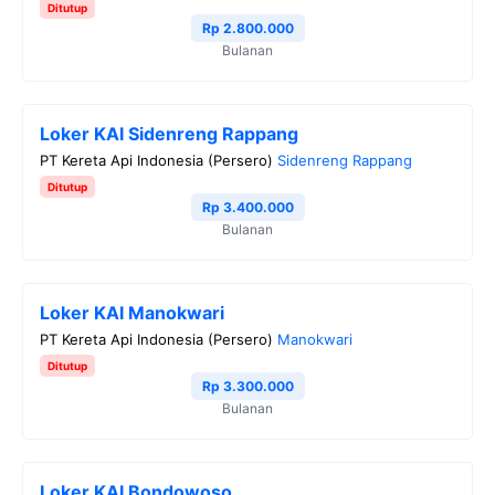
Ditutup
o
r
a
p
n
Rp 2.800.000
Bulanan
k
m
p
k
Loker KAI Sidenreng Rappang
PT Kereta Api Indonesia (Persero)
Sidenreng Rappang
Ditutup
Rp 3.400.000
Bulanan
Loker KAI Manokwari
PT Kereta Api Indonesia (Persero)
Manokwari
Ditutup
Rp 3.300.000
Bulanan
Loker KAI Bondowoso