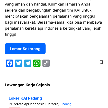
yang aman dan handal. Kirimkan lamaran Anda
segera dan bergabunglah dengan tim KAI untuk
menciptakan pengalaman perjalanan yang unggul
bagi masyarakat. Bersama-sama, kita bisa membawa
perjalanan kereta api Indonesia ke tingkat yang lebih
tinggi!
Lamar Sekarang
F
T
T
W
C
a
w
e
h
o
Lowongan Kerja Sejenis
c
i
l
a
p
e
t
e
t
y
Loker KAI Padang
b
t
g
s
L
PT Kereta Api Indonesia (Persero)
Padang
o
e
r
A
i