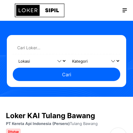
Langsung
Me
ke
isi
Cari
Loker KAI Tulang Bawang
PT Kereta Api Indonesia (Persero)
Tulang Bawang
Ditutup