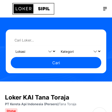
Langsung
Me
ke
isi
Cari
Loker KAI Tana Toraja
PT Kereta Api Indonesia (Persero)
Tana Toraja
Ditutup