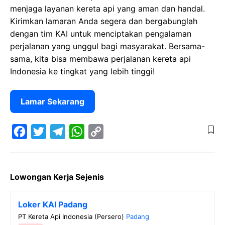
menjaga layanan kereta api yang aman dan handal.
Kirimkan lamaran Anda segera dan bergabunglah
dengan tim KAI untuk menciptakan pengalaman
perjalanan yang unggul bagi masyarakat. Bersama-
sama, kita bisa membawa perjalanan kereta api
Indonesia ke tingkat yang lebih tinggi!
Lamar Sekarang
F
T
T
W
C
a
w
e
h
o
Lowongan Kerja Sejenis
c
i
l
a
p
e
t
e
t
y
Loker KAI Padang
b
t
g
s
L
PT Kereta Api Indonesia (Persero)
Padang
o
e
r
A
i