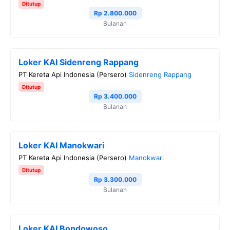
Ditutup
o
r
a
p
n
Rp 2.800.000
Bulanan
k
m
p
k
Loker KAI Sidenreng Rappang
PT Kereta Api Indonesia (Persero)
Sidenreng Rappang
Ditutup
Rp 3.400.000
Bulanan
Loker KAI Manokwari
PT Kereta Api Indonesia (Persero)
Manokwari
Ditutup
Rp 3.300.000
Bulanan
Loker KAI Bondowoso