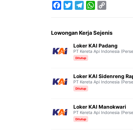
F
T
T
W
C
a
w
e
h
o
c
i
l
a
p
Lowongan Kerja Sejenis
e
t
e
t
y
Loker KAI Padang
b
t
g
s
L
PT Kereta Api Indonesia (Perse
o
e
r
A
i
Ditutup
o
r
a
p
n
Loker KAI Sidenreng R
k
m
p
k
PT Kereta Api Indonesia (Perse
Ditutup
Loker KAI Manokwari
PT Kereta Api Indonesia (Perse
Ditutup