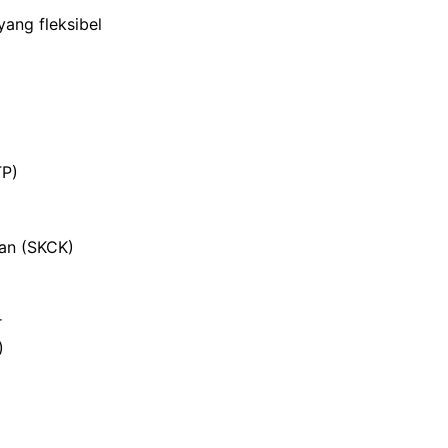
ang fleksibel
TP)
ian (SKCK)
r
)