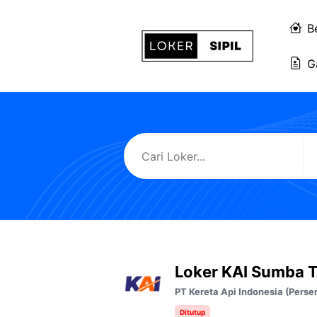
Langsung
ke
B
isi
G
Loker KAI Sumba 
PT Kereta Api Indonesia (Perse
Ditutup