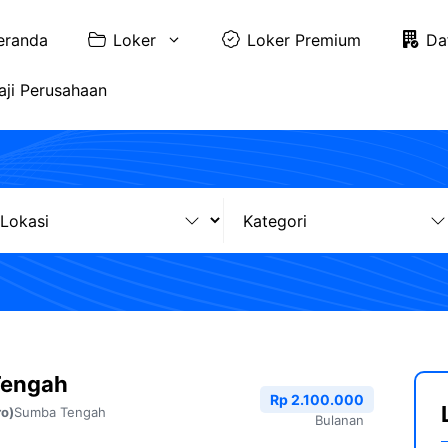
eranda
Loker
Loker Premium
Da
aji Perusahaan
Tengah
Rp 2.100.000
Sumba Tengah
ro)
Bulanan