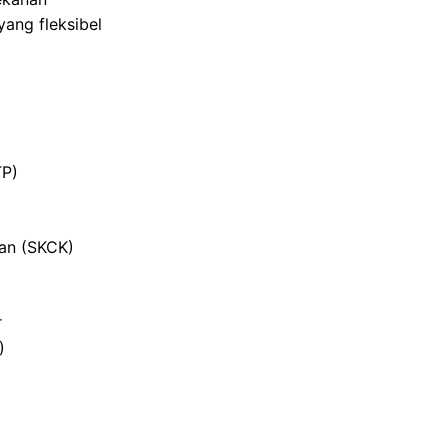
ang fleksibel
TP)
ian (SKCK)
r
)