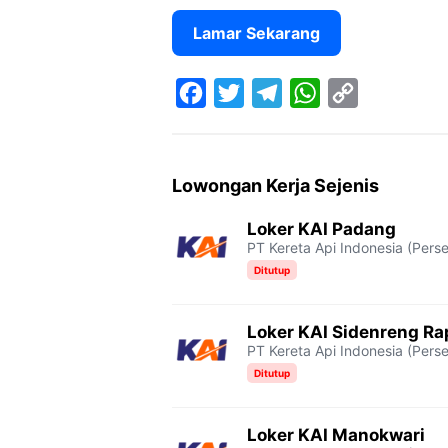
Lamar Sekarang
F
T
T
W
C
a
w
e
h
o
c
i
l
a
p
Lowongan Kerja Sejenis
e
t
e
t
y
Loker KAI Padang
b
t
g
s
L
PT Kereta Api Indonesia (Perse
o
e
r
A
i
Ditutup
o
r
a
p
n
Loker KAI Sidenreng R
k
m
p
k
PT Kereta Api Indonesia (Perse
Ditutup
Loker KAI Manokwari