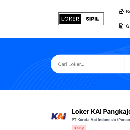
Langsung
ke
B
isi
G
Loker KAI Pangkaj
PT Kereta Api Indonesia (Perse
Ditutup