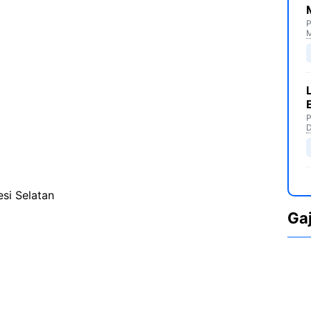
P
M
P
D
si Selatan
Ga