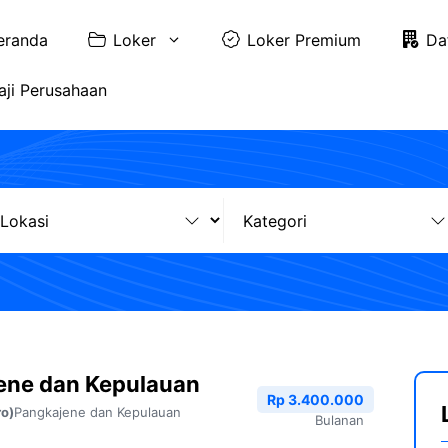
eranda
Loker
Loker Premium
Da
aji Perusahaan
ene dan Kepulauan
Rp 3.400.000
Pangkajene dan Kepulauan
ro)
Bulanan