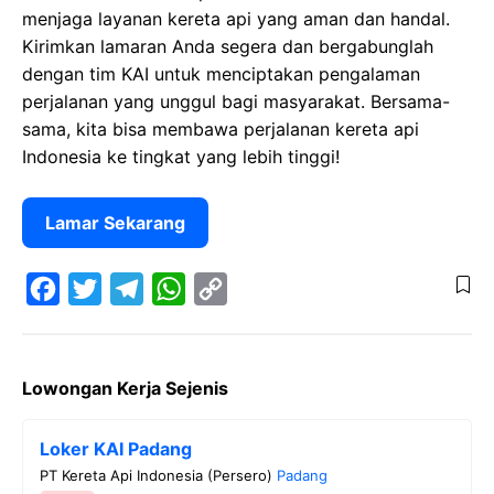
menjaga layanan kereta api yang aman dan handal.
Kirimkan lamaran Anda segera dan bergabunglah
dengan tim KAI untuk menciptakan pengalaman
perjalanan yang unggul bagi masyarakat. Bersama-
sama, kita bisa membawa perjalanan kereta api
Indonesia ke tingkat yang lebih tinggi!
Lamar Sekarang
F
T
T
W
C
a
w
e
h
o
Lowongan Kerja Sejenis
c
i
l
a
p
e
t
e
t
y
Loker KAI Padang
b
t
g
s
L
PT Kereta Api Indonesia (Persero)
Padang
o
e
r
A
i