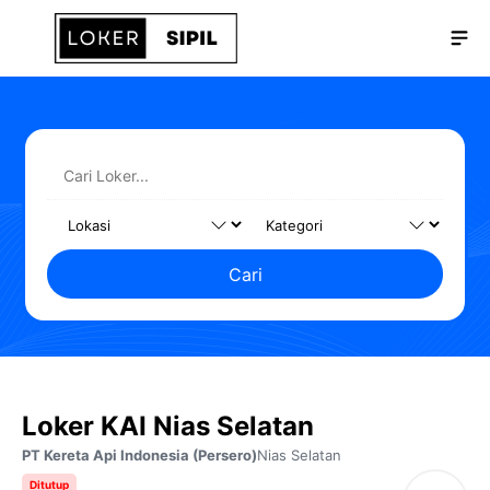
Langsung
Me
ke
isi
Cari
Loker KAI Nias Selatan
PT Kereta Api Indonesia (Persero)
Nias Selatan
Ditutup