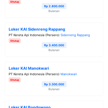
Ditutup
o
r
a
p
n
Rp 2.800.000
Bulanan
k
m
p
k
Loker KAI Sidenreng Rappang
PT Kereta Api Indonesia (Persero)
Sidenreng Rappang
Ditutup
Rp 3.400.000
Bulanan
Loker KAI Manokwari
PT Kereta Api Indonesia (Persero)
Manokwari
Ditutup
Rp 3.300.000
Bulanan
Loker KAI Bondowoso