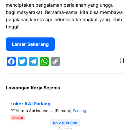
menciptakan pengalaman perjalanan yang unggul
bagi masyarakat. Bersama-sama, kita bisa membawa
perjalanan kereta api Indonesia ke tingkat yang lebih
tinggi!
Lamar Sekarang
F
T
T
W
C
a
w
e
h
o
Lowongan Kerja Sejenis
c
i
l
a
p
e
t
e
t
y
Loker KAI Padang
b
t
g
s
L
PT Kereta Api Indonesia (Persero)
Padang
o
e
r
A
i
Ditutup
o
r
a
p
n
Rp 2.800.000
Bulanan