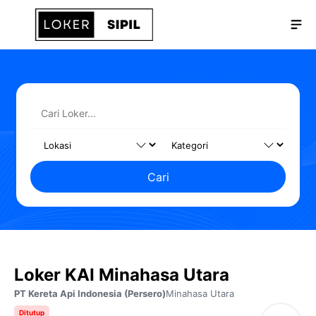
Langsung
Me
ke
isi
Cari
Loker KAI Minahasa Utara
PT Kereta Api Indonesia (Persero)
Minahasa Utara
Ditutup