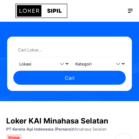
Langsung
Me
ke
isi
Cari
Loker KAI Minahasa Selatan
PT Kereta Api Indonesia (Persero)
Minahasa Selatan
Ditutup