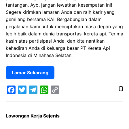
tantangan. Ayo, jangan lewatkan kesempatan ini!
Segera kirimkan lamaran Anda dan raih karir yang
gemilang bersama KAI. Bergabunglah dalam
perjalanan kami untuk menciptakan masa depan yang
lebih baik dalam dunia transportasi kereta api. Terima
kasih atas partisipasi Anda, dan kita nantikan
kehadiran Anda di keluarga besar PT Kereta Api
Indonesia di Minahasa Selatan!
Lamar Sekarang
F
T
T
W
C
a
w
e
h
o
Lowongan Kerja Sejenis
c
i
l
a
p
e
t
e
t
y