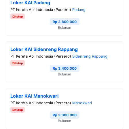
Loker KAI Padang
b
t
g
s
L
PT Kereta Api Indonesia (Persero)
Padang
o
e
r
A
i
Ditutup
o
r
a
p
n
Rp 2.800.000
Bulanan
k
m
p
k
Loker KAI Sidenreng Rappang
PT Kereta Api Indonesia (Persero)
Sidenreng Rappang
Ditutup
Rp 3.400.000
Bulanan
Loker KAI Manokwari
PT Kereta Api Indonesia (Persero)
Manokwari
Ditutup
Rp 3.300.000
Bulanan