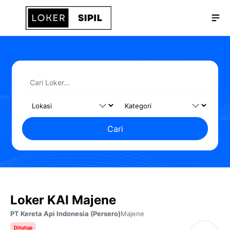
Langsung
Me
ke
isi
Cari
Loker KAI Majene
PT Kereta Api Indonesia (Persero)
Majene
Ditutup