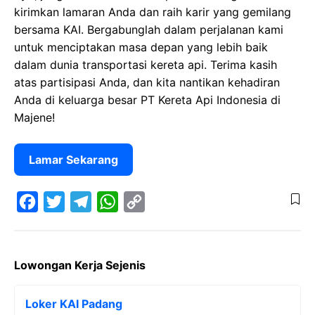
kirimkan lamaran Anda dan raih karir yang gemilang
bersama KAI. Bergabunglah dalam perjalanan kami
untuk menciptakan masa depan yang lebih baik
dalam dunia transportasi kereta api. Terima kasih
atas partisipasi Anda, dan kita nantikan kehadiran
Anda di keluarga besar PT Kereta Api Indonesia di
Majene!
Lamar Sekarang
F
T
T
W
C
a
w
e
h
o
Lowongan Kerja Sejenis
c
i
l
a
p
e
t
e
t
y
Loker KAI Padang
b
t
g
s
L