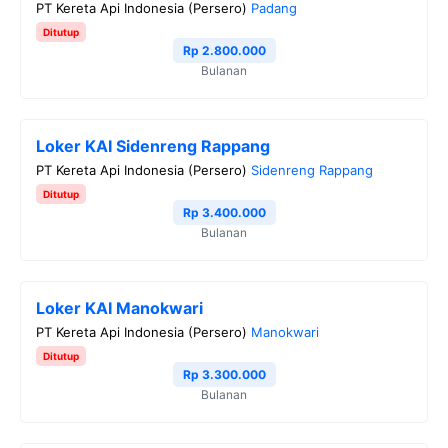
PT Kereta Api Indonesia (Persero)
Padang
o
e
r
A
i
Ditutup
o
r
a
p
n
Rp 2.800.000
Bulanan
k
m
p
k
Loker KAI Sidenreng Rappang
PT Kereta Api Indonesia (Persero)
Sidenreng Rappang
Ditutup
Rp 3.400.000
Bulanan
Loker KAI Manokwari
PT Kereta Api Indonesia (Persero)
Manokwari
Ditutup
Rp 3.300.000
Bulanan