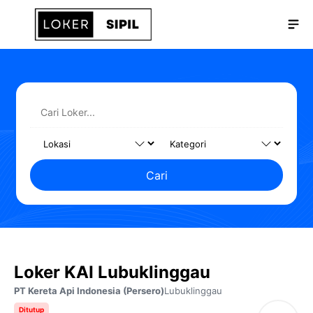
Langsung
Me
ke
isi
Cari
Loker KAI Lubuklinggau
PT Kereta Api Indonesia (Persero)
Lubuklinggau
Ditutup