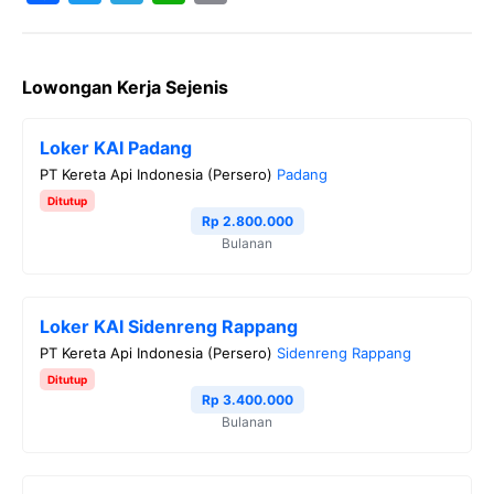
F
T
T
W
C
a
w
e
h
o
Lowongan Kerja Sejenis
c
i
l
a
p
e
t
e
t
y
Loker KAI Padang
b
t
g
s
L
PT Kereta Api Indonesia (Persero)
Padang
o
e
r
A
i
Ditutup
o
r
a
p
n
Rp 2.800.000
Bulanan
k
m
p
k
Loker KAI Sidenreng Rappang
PT Kereta Api Indonesia (Persero)
Sidenreng Rappang
Ditutup
Rp 3.400.000
Bulanan