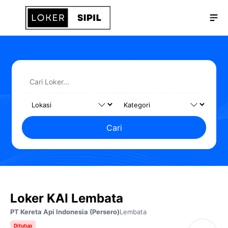
Langsung
Me
ke
isi
Cari
Loker KAI Lembata
PT Kereta Api Indonesia (Persero)
Lembata
Ditutup