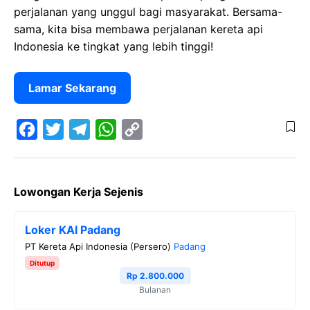
perjalanan yang unggul bagi masyarakat. Bersama-
sama, kita bisa membawa perjalanan kereta api
Indonesia ke tingkat yang lebih tinggi!
Lamar Sekarang
F
T
T
W
C
a
w
e
h
o
Lowongan Kerja Sejenis
c
i
l
a
p
e
t
e
t
y
Loker KAI Padang
b
t
g
s
L
PT Kereta Api Indonesia (Persero)
Padang
o
e
r
A
i
Ditutup
o
r
a
p
n
Rp 2.800.000
Bulanan
k
m
p
k