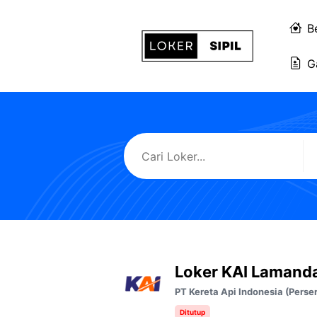
Langsung
ke
B
isi
G
Loker KAI Lamand
PT Kereta Api Indonesia (Perse
Ditutup