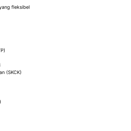
ang fleksibel
TP)
i
ian (SKCK)
)