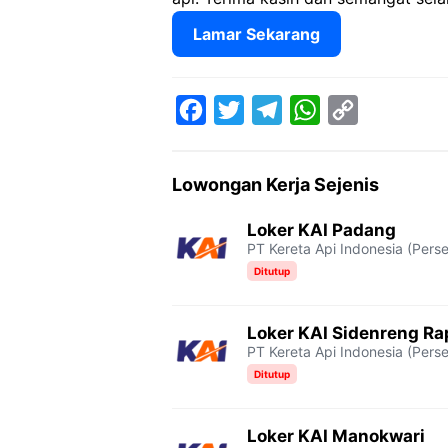
Lamar Sekarang
F
T
T
W
C
a
w
e
h
o
Lowongan Kerja Sejenis
c
i
l
a
p
e
t
e
t
y
Loker KAI Padang
PT Kereta Api Indonesia (Perse
b
t
g
s
L
Ditutup
o
e
r
A
i
o
r
a
p
n
Loker KAI Sidenreng R
k
m
p
k
PT Kereta Api Indonesia (Perse
Ditutup
Loker KAI Manokwari