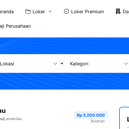
eranda
Loker
Loker Premium
Da
aji Perusahaan
au
Rp 3.200.000
Lamandau
ro)
Bulanan