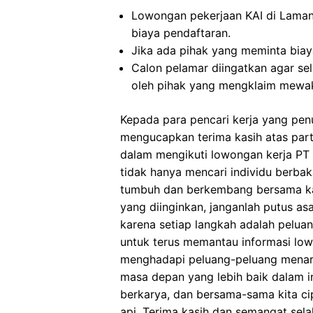
Lowongan pekerjaan KAI di Lama
biaya pendaftaran.
Jika ada pihak yang meminta biaya
Calon pelamar diingatkan agar s
oleh pihak yang mengklaim mewak
Kepada para pencari kerja yang pen
mengucapkan terima kasih atas part
dalam mengikuti lowongan kerja PT Ke
tidak hanya mencari individu berbak
tumbuh dan berkembang bersama k
yang diinginkan, janganlah putus as
karena setiap langkah adalah pelua
untuk terus memantau informasi lo
menghadapi peluang-peluang menari
masa depan yang lebih baik dalam in
berkarya, dan bersama-sama kita cip
api. Terima kasih dan semangat selal