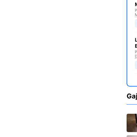
P
M
P
D
Ga