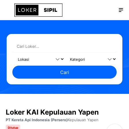
Langsung
Me
ke
isi
Cari
Loker KAI Kepulauan Yapen
PT Kereta Api Indonesia (Persero)
Kepulauan Yapen
Ditutup