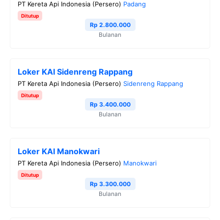
PT Kereta Api Indonesia (Persero)
Padang
o
e
r
A
i
Ditutup
o
r
a
p
n
Rp 2.800.000
Bulanan
k
m
p
k
Loker KAI Sidenreng Rappang
PT Kereta Api Indonesia (Persero)
Sidenreng Rappang
Ditutup
Rp 3.400.000
Bulanan
Loker KAI Manokwari
PT Kereta Api Indonesia (Persero)
Manokwari
Ditutup
Rp 3.300.000
Bulanan