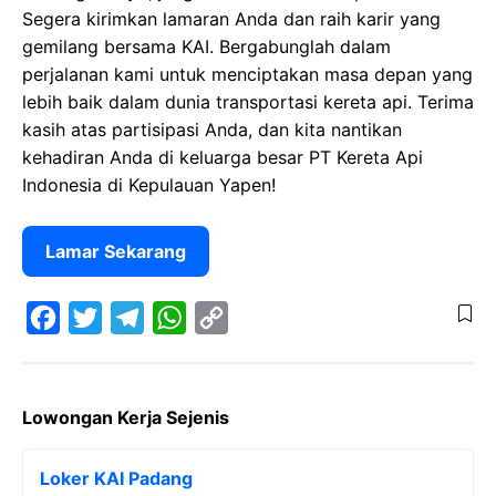
Segera kirimkan lamaran Anda dan raih karir yang
gemilang bersama KAI. Bergabunglah dalam
perjalanan kami untuk menciptakan masa depan yang
lebih baik dalam dunia transportasi kereta api. Terima
kasih atas partisipasi Anda, dan kita nantikan
kehadiran Anda di keluarga besar PT Kereta Api
Indonesia di Kepulauan Yapen!
Lamar Sekarang
F
T
T
W
C
a
w
e
h
o
Lowongan Kerja Sejenis
c
i
l
a
p
e
t
e
t
y
Loker KAI Padang
b
t
g
s
L