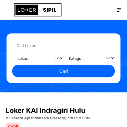
Langsung
Me
ke
isi
Cari
Loker KAI Indragiri Hulu
PT Kereta Api Indonesia (Persero)
Indragiri Hulu
Ditutup