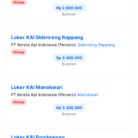
Ditutup
o
r
a
p
n
Rp 2.800.000
Bulanan
k
m
p
k
Loker KAI Sidenreng Rappang
PT Kereta Api Indonesia (Persero)
Sidenreng Rappang
Ditutup
Rp 3.400.000
Bulanan
Loker KAI Manokwari
PT Kereta Api Indonesia (Persero)
Manokwari
Ditutup
Rp 3.300.000
Bulanan
Loker KAI Bondowoso