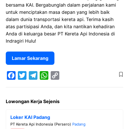
bersama KAI. Bergabunglah dalam perjalanan kami
untuk menciptakan masa depan yang lebih baik
dalam dunia transportasi kereta api. Terima kasih
atas partisipasi Anda, dan kita nantikan kehadiran
Anda di keluarga besar PT Kereta Api Indonesia di
Indragiri Hulu!
Lamar Sekarang
F
T
T
W
C
a
w
e
h
o
Lowongan Kerja Sejenis
c
i
l
a
p
e
t
e
t
y
Loker KAI Padang
b
t
g
s
L
PT Kereta Api Indonesia (Persero)
Padang
o
e
r
A
i