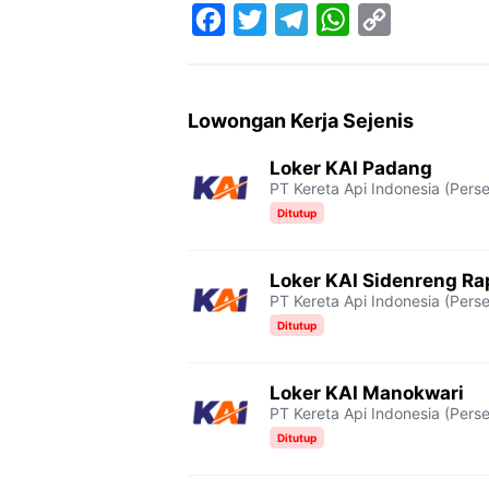
F
T
T
W
C
a
w
e
h
o
c
i
l
a
p
Lowongan Kerja Sejenis
e
t
e
t
y
Loker KAI Padang
b
t
g
s
L
PT Kereta Api Indonesia (Perse
o
e
r
A
i
Ditutup
o
r
a
p
n
Loker KAI Sidenreng R
k
m
p
k
PT Kereta Api Indonesia (Perse
Ditutup
Loker KAI Manokwari
PT Kereta Api Indonesia (Perse
Ditutup