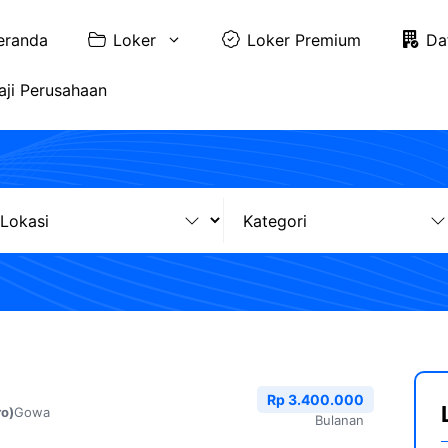
eranda
Loker
Loker Premium
Da
aji Perusahaan
Rp 3.400.000
Gowa
ro)
Bulanan