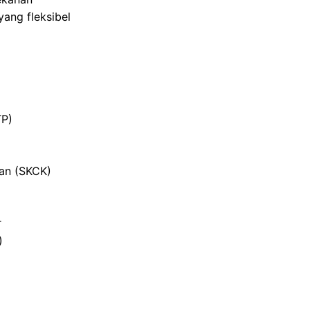
ang fleksibel
TP)
ian (SKCK)
r
)