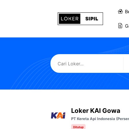
Langsung
ke
B
isi
G
Loker KAI Gowa
PT Kereta Api Indonesia (Perse
Ditutup