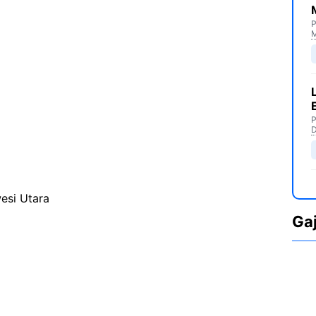
P
M
P
D
esi Utara
Ga