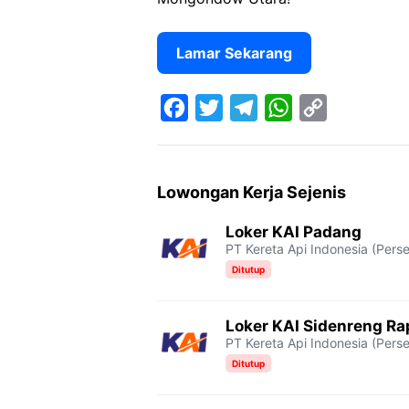
Lamar Sekarang
F
T
T
W
C
a
w
e
h
o
c
i
l
a
p
Lowongan Kerja Sejenis
e
t
e
t
y
Loker KAI Padang
b
t
g
s
L
PT Kereta Api Indonesia (Perse
o
e
r
A
i
Ditutup
o
r
a
p
n
Loker KAI Sidenreng R
k
m
p
k
PT Kereta Api Indonesia (Perse
Ditutup