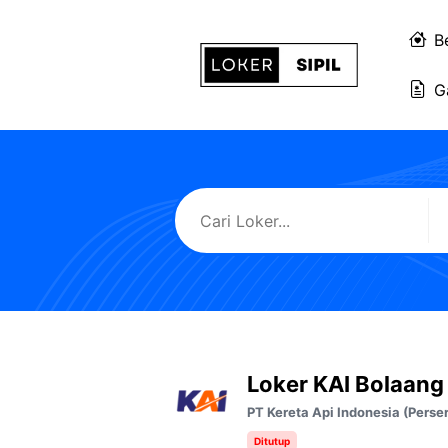
Langsung
ke
B
isi
G
Loker KAI Bolaan
PT Kereta Api Indonesia (Perse
Ditutup