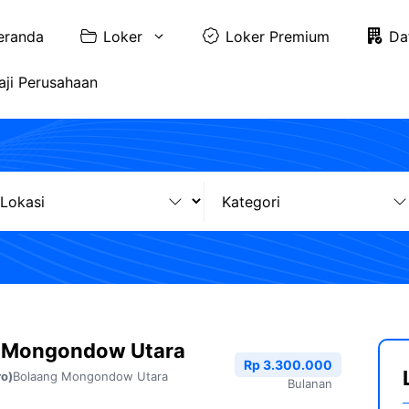
eranda
Loker
Loker Premium
Da
aji Perusahaan
g Mongondow Utara
Rp 3.300.000
Bolaang Mongondow Utara
ro)
Bulanan