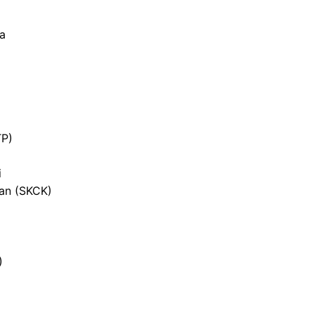
ja
TP)
i
ian (SKCK)
)