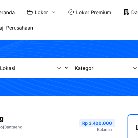
eranda
Loker
Loker Premium
Da
aji Perusahaan
ng
Rp 3.400.000
Bantaeng
ro)
Bulanan