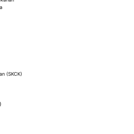
ja
ian (SKCK)
)