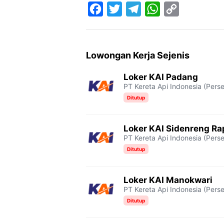
F
T
T
W
C
a
w
e
h
o
c
i
l
a
p
Lowongan Kerja Sejenis
e
t
e
t
y
Loker KAI Padang
b
t
g
s
L
PT Kereta Api Indonesia (Perse
o
e
r
A
i
Ditutup
o
r
a
p
n
Loker KAI Sidenreng R
k
m
p
k
PT Kereta Api Indonesia (Perse
Ditutup
Loker KAI Manokwari
PT Kereta Api Indonesia (Perse
Ditutup