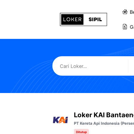
Langsung
ke
B
isi
G
Loker KAI Bantae
PT Kereta Api Indonesia (Perse
Ditutup