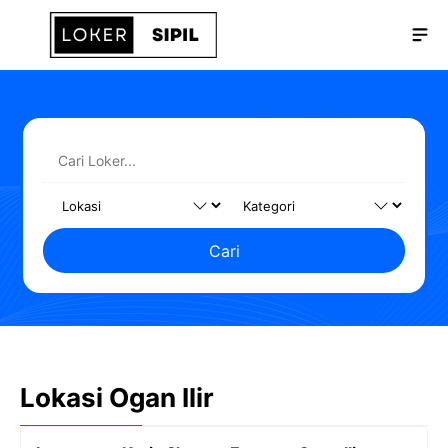
Langsung
Me
ke
isi
Cari
Lokasi Ogan Ilir