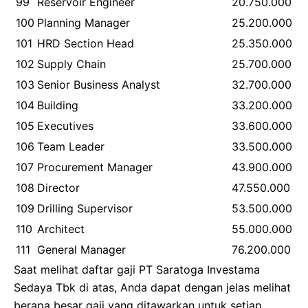
99
Reservoir Engineer
20.750.000
100
Planning Manager
25.200.000
101
HRD Section Head
25.350.000
102
Supply Chain
25.700.000
103
Senior Business Analyst
32.700.000
104
Building
33.200.000
105
Executives
33.600.000
106
Team Leader
33.500.000
107
Procurement Manager
43.900.000
108
Director
47.550.000
109
Drilling Supervisor
53.500.000
110
Architect
55.000.000
111
General Manager
76.200.000
Saat melihat daftar gaji PT Saratoga Investama
Sedaya Tbk di atas, Anda dapat dengan jelas melihat
berapa besar gaji yang ditawarkan untuk setiap